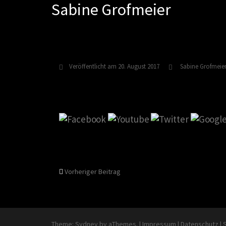
Sabine Grofmeier
Zum
Inhalt
springen
Veröffentlicht am
20. August 2017
Sabine Grofmeie
Beitragsnavigati
Vorheriger Beitrag
Theme:
Sydney
by aThemes.
|
Impressum
|
Datenschutz
|