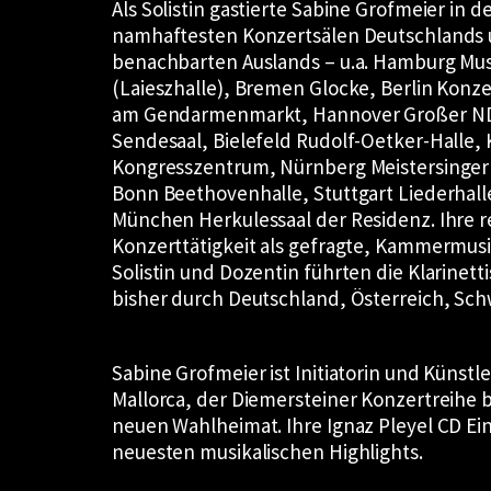
Als Solistin gastierte Sabine Grofmeier in d
namhaftesten Konzertsälen Deutschlands 
benachbarten Auslands – u.a. Hamburg Mus
(Laieszhalle), Bremen Glocke, Berlin Konz
am Gendarmenmarkt, Hannover Großer N
Sendesaal, Bielefeld Rudolf-Oetker-Halle, 
Kongresszentrum, Nürnberg Meistersinger
Bonn Beethovenhalle, Stuttgart Liederhall
München Herkulessaal der Residenz. Ihre 
Konzerttätigkeit als gefragte, Kammermusi
Solistin und Dozentin führten die Klarinetti
bisher durch Deutschland, Österreich, Sch
Sabine Grofmeier ist Initiatorin und Künstl
Mallorca, der Diemersteiner Konzertreihe 
neuen Wahlheimat. Ihre Ignaz Pleyel CD Ei
neuesten musikalischen Highlights.