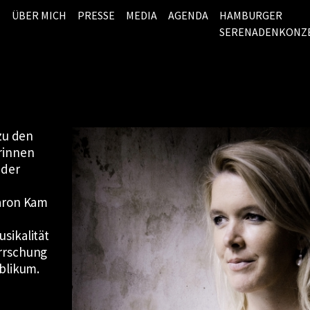
ÜBER MICH
PRESSE
MEDIA
AGENDA
HAMBURGER
SERENADENKONZ
 zu den
rinnen
 der
haron Kam
sikalität
rrschung
blikum.