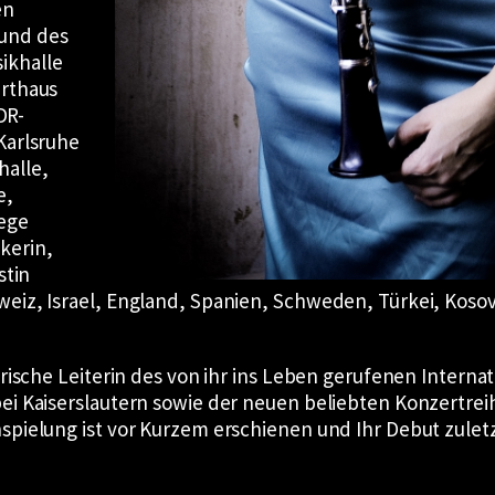
en
und des
ikhalle
erthaus
DR-
Karlsruhe
halle,
e,
rege
kerin,
stin
weiz, Israel, England, Spanien, Schweden, Türkei, Kosov
erische Leiterin des von ihr ins Leben gerufenen Interna
bei Kaiserslautern sowie der neuen beliebten Konzertr
nspielung ist vor Kurzem erschienen und Ihr Debut zule