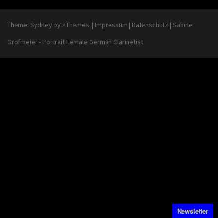
Theme:
Sydney
by aThemes.
|
Impressum
|
Datenschutz
|
Sabine
Grofmeier - Portrait Female German Clarinetist
Newsletter