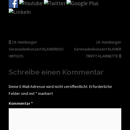
Beitragsnavigation
19. Hamburger
18. Hamburger
Serenadenkonzert KLAVIERDUO
Serenadenkonzert KLAVIER
VIRTUOS
TRIFFT KLARINETTE
Schreibe einen Kommentar
Deine E-Mail-Adresse wird nicht veröffentlicht.
Erforderliche
Felder sind mit
*
markiert
Kommentar
*