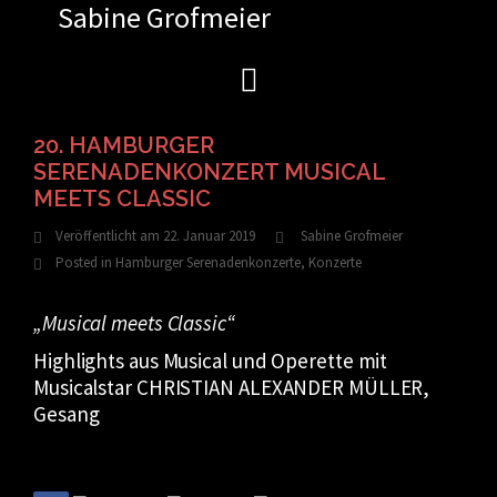
Sabine Grofmeier
Zum
Inhalt
springen
20. HAMBURGER
SERENADENKONZERT MUSICAL
MEETS CLASSIC
Veröffentlicht am
22. Januar 2019
Sabine Grofmeier
Posted in
Hamburger Serenadenkonzerte
,
Konzerte
„Musical meets Classic“
Highlights aus Musical und Operette mit
Musicalstar CHRISTIAN ALEXANDER MÜLLER,
Gesang