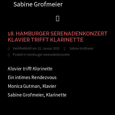
Sabine Grofmeier
Zum
Inhalt
springen
18. HAMBURGER SERENADENKONZERT
KLAVIER TRIFFT KLARINETTE
Veröffentlicht am
22. Januar 2019
Sabine Grofmeier
Posted in
Hamburger Serenadenkonzerte
Klavier trifft Klarinette
Ein intimes Rendezvous
Monica Gutman, Klavier
Sabine Grofmeier, Klarinette