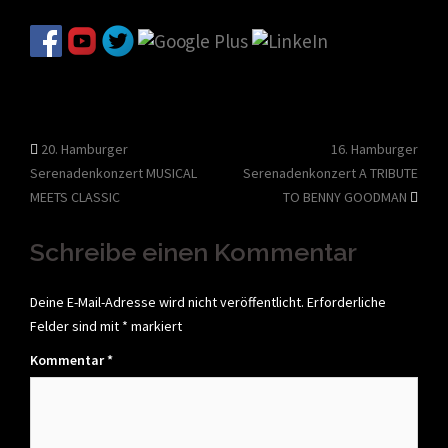
Beitragsnavigation
20. Hamburger
16. Hamburger
Serenadenkonzert MUSICAL
Serenadenkonzert A TRIBUTE
MEETS CLASSIC
TO BENNY GOODMAN
Schreibe einen Kommentar
Deine E-Mail-Adresse wird nicht veröffentlicht.
Erforderliche
Felder sind mit
*
markiert
Kommentar
*