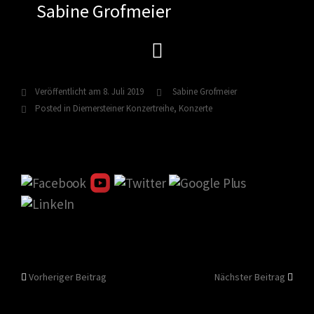
Sabine Grofmeier
Zum
Inhalt
springen
Veröffentlicht am
8. Juli 2019
Sabine Grofmeier
Posted in
Diemersteiner Konzertreihe
,
Konzerte
Beitragsnavigation
Vorheriger Beitrag
Nächster Beitrag