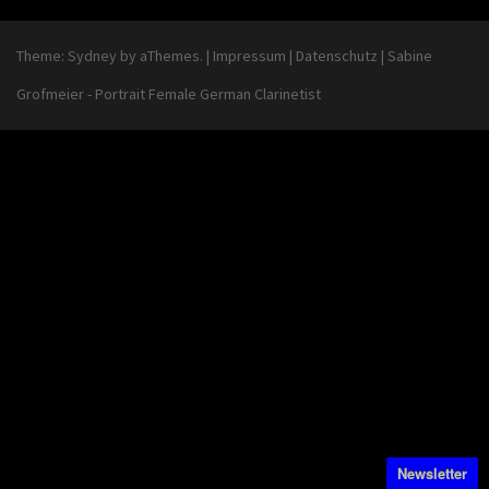
Theme:
Sydney
by aThemes.
|
Impressum
|
Datenschutz
|
Sabine
Grofmeier - Portrait Female German Clarinetist
Newsletter