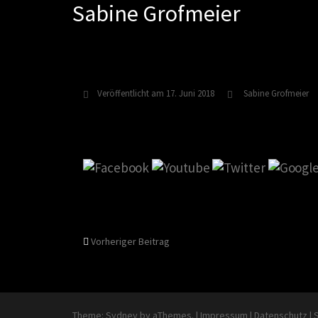
Sabine Grofmeier
Zum
Inhalt
springen
Veröffentlicht am
17. Juni 2018
Sabine Grofmeier
Beitragsnavigati
Vorheriger Beitrag
Theme:
Sydney
by aThemes.
|
Impressum
|
Datenschutz
|