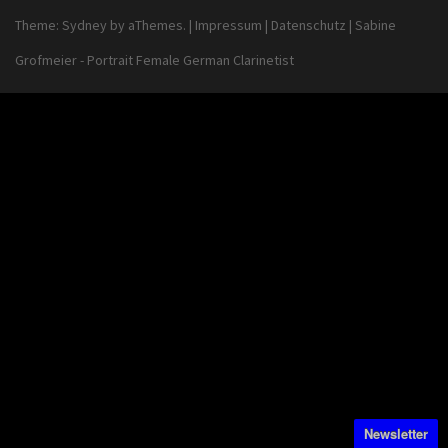
Theme:
Sydney
by aThemes.
|
Impressum
|
Datenschutz
|
Sabine
Grofmeier - Portrait Female German Clarinetist
Newsletter