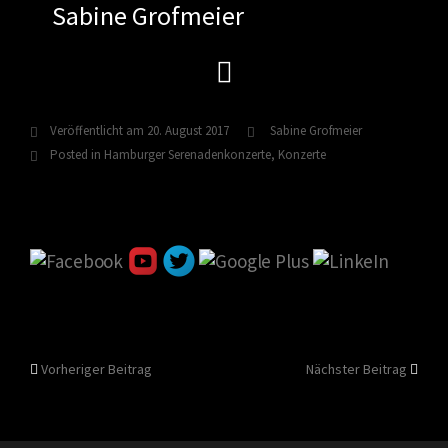
Sabine Grofmeier
Zum
Inhalt
springen
Veröffentlicht am
20. August 2017
Sabine Grofmeier
Posted in
Hamburger Serenadenkonzerte
,
Konzerte
Beitragsnavigation
Vorheriger Beitrag
Nächster Beitrag