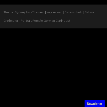
Theme:
Sydney
by aThemes.
|
Impressum
|
Datenschutz
|
Sabine
Grofmeier - Portrait Female German Clarinetist
Newsletter