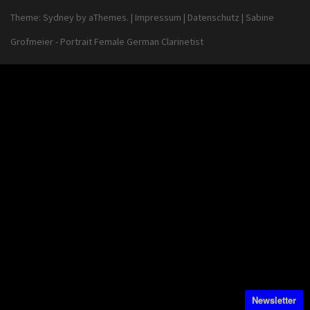
Theme:
Sydney
by aThemes.
|
Impressum
|
Datenschutz
|
Sabine
Grofmeier - Portrait Female German Clarinetist
Newsletter