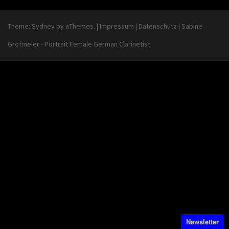
Theme:
Sydney
by aThemes.
|
Impressum
|
Datenschutz
|
Sabine
Grofmeier - Portrait Female German Clarinetist
Newsletter