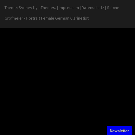
Theme:
Sydney
by aThemes.
|
Impressum
|
Datenschutz
|
Sabine
Grofmeier - Portrait Female German Clarinetist
Newsletter