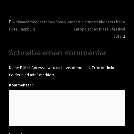
Beitragsnavigation
Weihnachtskonzert im Atlantik
Mozart Klarinettenkonzert beim
Hotel Hamburg
Europäisches Klassikfestival
2018
Schreibe einen Kommentar
Deine E-Mail-Adresse wird nicht veröffentlicht.
Erforderliche
Felder sind mit
*
markiert
Kommentar
*