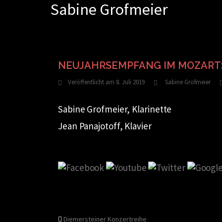
Sabine Grofmeier
Zum
Inhalt
springen
NEUJAHRSEMPFANG IM MOZARTS
Veröffentlicht am
8. Juli 2019
Sabine Grofmeier
Sabine Grofmeier, Klarinette
Jean Panajotoff, Klavier
Diemersteiner Konzertreihe