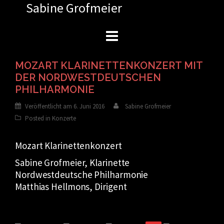
Sabine Grofmeier
Zum
Inhalt
springen
MOZART KLARINETTENKONZERT MIT
DER NORDWESTDEUTSCHEN
PHILHARMONIE
Veröffentlicht am
6. Juni 2016
Sabine Grofmeier
Posted in
Konzerte
Mozart Klarinettenkonzert
Sabine Grofmeier, Klarinette
Nordwestdeutsche Philharmonie
Matthias Hellmons, Dirigent