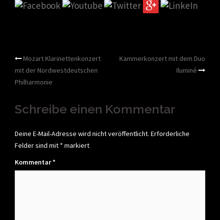
Beitragsnavigation
Mozart Klarinettenkonzert
Kammerkonzert mit dem Duo
mit der Nordwestdeutschen
Iluminé
Philharmonie
Schreibe einen Kommentar
Deine E-Mail-Adresse wird nicht veröffentlicht.
Erforderliche
Felder sind mit
*
markiert
Kommentar
*