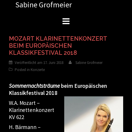
Sabine Grofmeier
Zum
Inhalt
springen
MOZART KLARINETTENKONZERT
BEIM EUROPÄISCHEN
KLASSIKFESTIVAL 2018
Veröffentlicht am
17. Juni 2018
Sabine Grofmeier
Posted in
Konzerte
Sommernachtsträume
beim Europäischen
Klassikfestival 2018
W.A. Mozart –
Klarinettenkonzert
KV 622
H. Bärmann –