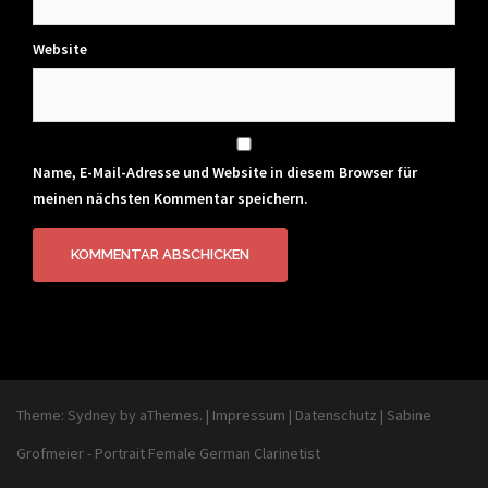
Website
Name, E-Mail-Adresse und Website in diesem Browser für
meinen nächsten Kommentar speichern.
Theme:
Sydney
by aThemes.
|
Impressum
|
Datenschutz
|
Sabine
Grofmeier - Portrait Female German Clarinetist