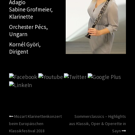
Adagio
Sabine Grofmeier,
Klarinette
Orchester Pécs,
Ungarn
Kornél Györi,
Dirigent
Beitragsnavigation
Mozart Klarinettenkonzert
Sommerclassics – Highlights
beim Europäischen
aus Klassik, Oper & Operette in
Klassikfestival 2018
Sayn