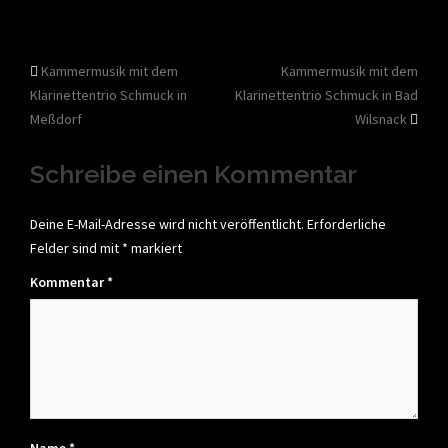
Beitragsnavigation
Kammermusik mit dem
Kammermusik mit dem
Klarinettentrio Schmuck in
Klarinettentrio Schmuck in Bad
Meßdorf
Wilsnack
Schreibe einen Kommentar
Deine E-Mail-Adresse wird nicht veröffentlicht.
Erforderliche
Felder sind mit
*
markiert
Kommentar
*