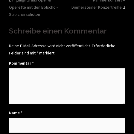
Beitragsnavigation
Operette mit den Bolschoi-
Diemersteiner Konzertreihe
Streichersolisten
Schreibe einen Kommentar
Deine E-Mail-Adresse wird nicht veröffentlicht.
Erforderliche
Felder sind mit
*
markiert
Kommentar
*
Name
*