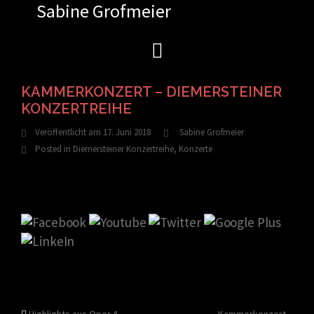
Sabine Grofmeier
Zum
Inhalt
springen
KAMMERKONZERT – DIEMERSTEINER
KONZERTREIHE
Veröffentlicht am
17. Juni 2018
Sabine Grofmeier
Posted in
Diemersteiner Konzertreihe
,
Konzerte
Highlights aus Oper &
Kammerkonzert –