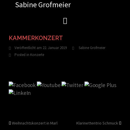
Sabine Grofmeier
Zum
Inhalt
springen
KAMMERKONZERT
Veröffentlicht am
22. Januar 2019
Sabine Grofmeier
Posted in
Konzerte
Beitragsnavigation
Weihnachtskonzert in Marl
Klarinettentrio Schmuck