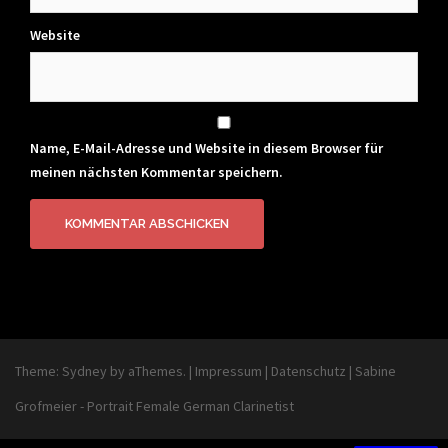
Website
Name, E-Mail-Adresse und Website in diesem Browser für
meinen nächsten Kommentar speichern.
Theme:
Sydney
by aThemes.
|
Impressum
|
Datenschutz
|
Sabine
Grofmeier - Portrait Female German Clarinetist