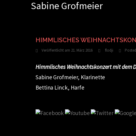
Sabine Grofmeier
Zum
Inhalt
springen
HIMMLISCHES WEIHNACHTSKONZ
Veröffentlicht am
21. März 2016
flodji
Posted
Himmlisches Weihnachtskonzert mit dem Du
Sabine Grofmeier, Klarinette
Bettina Linck, Harfe