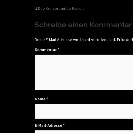
Beitragsnavigati
Duo Konzert mit La Pasión
Schreibe einen Kommentar
Deine E-Mail-Adresse wird nicht veröffentlicht.
Erforderl
Kommentar
*
Name
*
E-Mail-Adresse
*