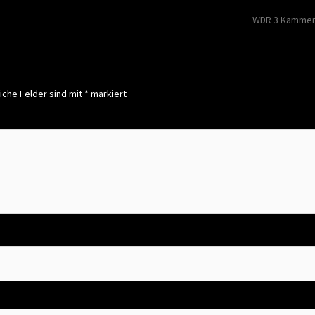
on
WDR 3 Kammerk
iche Felder sind mit
*
markiert