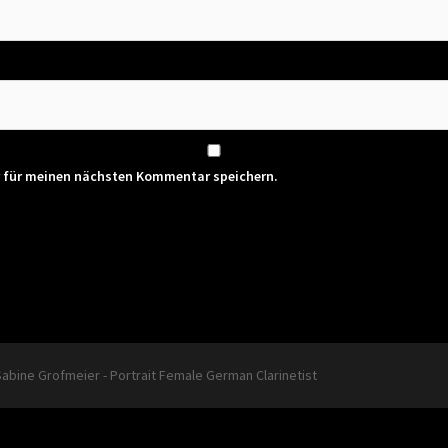
r für meinen nächsten Kommentar speichern.
Sabine Grofmeier - Portrait Female German Clarinetist