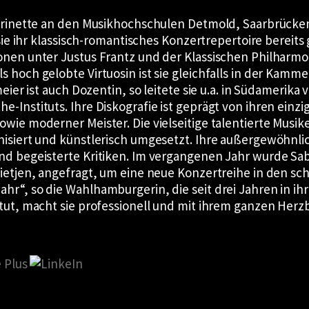
larinette an den Musikhochschulen Detmold, Saarbrücken 
e sie ihr klassisch-romantisches Konzertrepertoire bere
nen unter Justus Frantz und der Klassischen Philharmon
 hoch gelobte Virtuosin ist sie gleichfalls in der Kam
eier ist auch Dozentin, so leitete sie u.a. in Südamerika
-Instituts. Ihre Diskografie ist geprägt von ihren einzi
wie moderner Meister. Die vielseitige talentierte Musike
nisiert und künstlerisch umgesetzt. Ihre außergewöhnl
nd begeisterte Kritiken. Im vergangenen Jahr wurde S
ietjen, angefragt, um eine neue Konzertreihe in den sc
“, so die Wahlhamburgerin, die seit drei Jahren in ihrer 
tut, macht sie professionell und mit ihrem ganzen Herzb