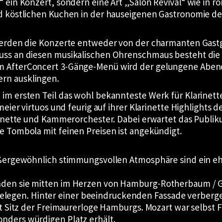
 ein Konzert, sondern eine Art „Salon Revival“ wie in r
nd köstlichen Kuchen in der hauseigenen Gastronomie de
 werden die Konzerte entweder von der charmanten Gast
luss an diesen musikalischen Ohrenschmaus besteht die
m AfterConcert 3-Gänge-Menü wird der gelungene Aben
rn ausklingen.
im ersten Teil das wohl bekannteste Werk für Klarinett
meier virtuos und feurig auf ihrer Klarinette Highlights d
larinette und Kammerorchester. Dabei erwartet das Publ
e Tombola mit feinen Preisen ist angekündigt.
außergewöhnlich stimmungsvollen Atmosphäre sind ein eh
den sie mitten im Herzen von Hamburg-Rotherbaum / Grin
gen. Hinter einer beeindruckenden Fassade verbergen s
ist Sitz der Freimaurerloge Hamburgs. Mozart war selbst
nders würdigen Platz erhält.