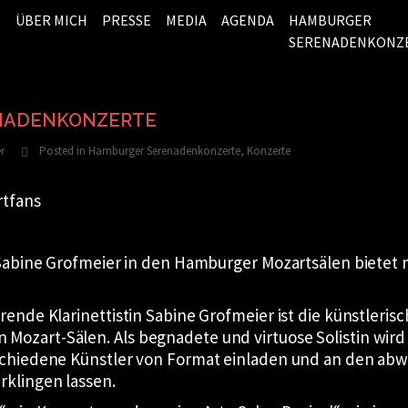
ÜBER MICH
PRESSE
MEDIA
AGENDA
HAMBURGER
SERENADENKONZ
NADENKONZERTE
r
Posted in
Hamburger Serenadenkonzerte
,
Konzerte
rtfans
 Sabine Grofmeier in den Hamburger Mozartsälen bietet 
ende Klarinettistin Sabine Grofmeier ist die künstlerisch
ozart-Sälen. Als begnadete und virtuose Solistin wird s
rschiedene Künstler von Format einladen und an den a
klingen lassen.