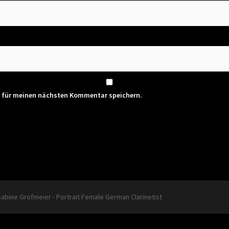
r für meinen nächsten Kommentar speichern.
Sabine Grofmeier - Portrait Female German Clarinetist