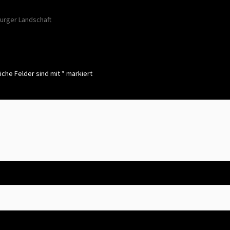
on
urger Landschaft
iche Felder sind mit
*
markiert