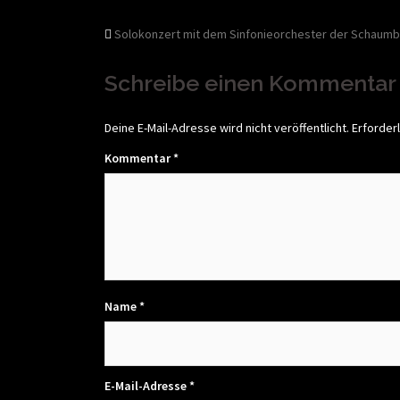
Beitragsnavigati
Solokonzert mit dem Sinfonieorchester der Schaumb
Schreibe einen Kommentar
Deine E-Mail-Adresse wird nicht veröffentlicht.
Erforderl
Kommentar
*
Name
*
E-Mail-Adresse
*