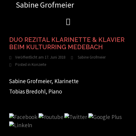
Sabine Grofmeier
Zum
Inhalt
springen
DUO REZITAL KLARINETTE & KLAVIER
BEIM KULTURRING MEDEBACH
Veröffentlicht am
17. Juni 2018
Sabine Grofmeier
Posted in
Konzerte
Sabine Grofmeier, Klarinette
Tobias Bredohl, Piano