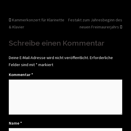
Beitragsnavigation
Kammerkonzert für Klarinette
Festakt zum Jahresbeginn des
& Klavier
neuen Freimaurerjahrs
Schreibe einen Kommentar
Deine E-Mail-Adresse wird nicht veröffentlicht.
Erforderliche
Felder sind mit
*
markiert
Kommentar
*
Name
*