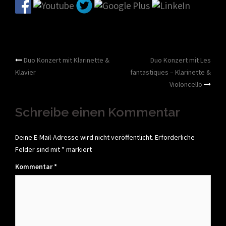
Beitragsnavigation
Duo Konzert mit Klarinette &
Duo Konzert mit Les
Klavier
fantastiques – Klarinette &
Violoncello
Schreibe einen Kommentar
Deine E-Mail-Adresse wird nicht veröffentlicht.
Erforderliche
Felder sind mit
*
markiert
Kommentar
*