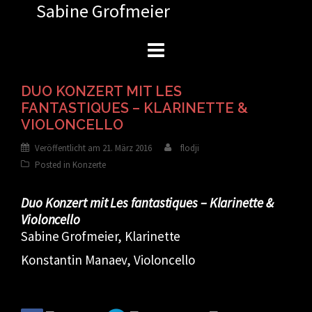
Sabine Grofmeier
Zum
Inhalt
springen
DUO KONZERT MIT LES
FANTASTIQUES – KLARINETTE &
VIOLONCELLO
Veröffentlicht am
21. März 2016
flodji
Posted in
Konzerte
Duo Konzert mit Les fantastiques – Klarinette &
Violoncello
Sabine Grofmeier, Klarinette
Konstantin Manaev, Violoncello