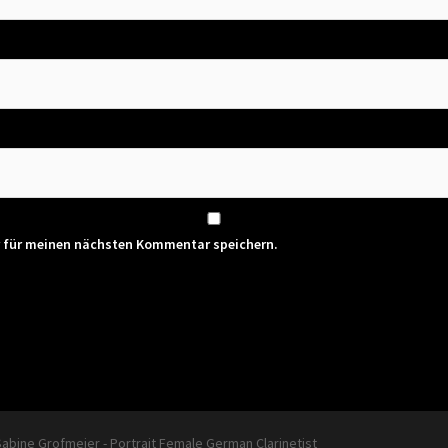
r für meinen nächsten Kommentar speichern.
Sabine Grofmeier - Portrait Female German Clarinetist