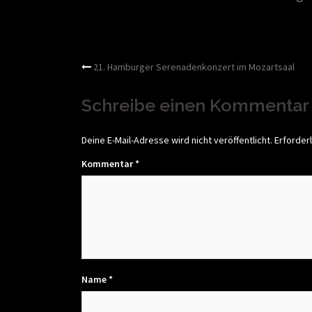
Beitragsnavigati
21. Hamburger Serenadenkonzert im Mozartsaal
Schreibe einen Kommentar
Deine E-Mail-Adresse wird nicht veröffentlicht.
Erforderl
Kommentar
*
Name
*