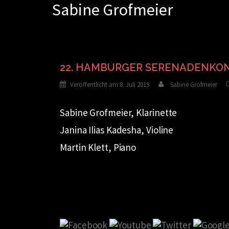
Sabine Grofmeier
Zum
Inhalt
springen
22. HAMBURGER SERENADENKO
Veröffentlicht am
8. Juli 2019
Sabine Grofmeier
Sabine Grofmeier, Klarinette
Janina Ilias Kadesha, Violine
Martin Klett, Piano