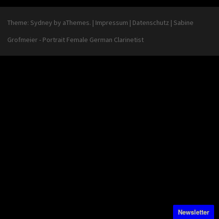
Theme:
Sydney
by aThemes.
|
Impressum
|
Datenschutz
|
Sabine
Grofmeier - Portrait Female German Clarinetist
Newsletter