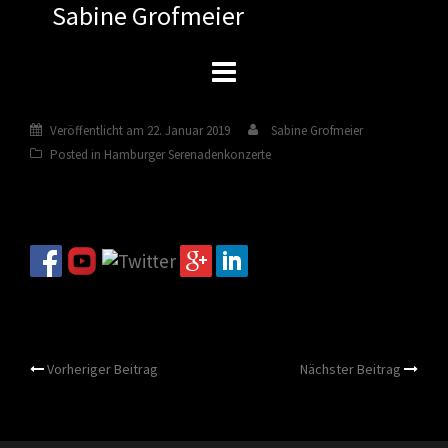
Sabine Grofmeier
Zum
Inhalt
springen
Veröffentlicht am
22. Januar 2019
Sabine Grofmeier
Posted in
Hamburger Serenadenkonzerte
Beitragsnavigation
Vorheriger Beitrag
Nächster Beitrag