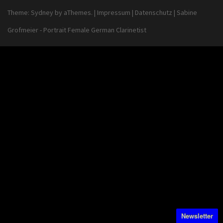
Theme:
Sydney
by aThemes.
|
Impressum
|
Datenschutz
|
Sabine
Grofmeier - Portrait Female German Clarinetist
Newsletter