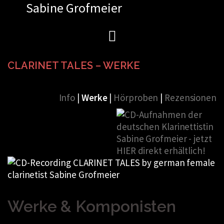
Sabine Grofmeier
Zum
Inhalt
springen
CLARINET TALES – WERKE
Info
|
Werke
|
Hörproben
|
Rezensionen
Werke & Komponisten