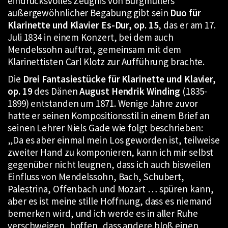
eindrucksvolles Zeugnis von Burgmüllers
außergewöhnlicher Begabung gibt sein
Duo für
Klarinette und Klavier Es-Dur, op. 15
, das er am 17.
Juli 1834 in einem Konzert, bei dem auch
Mendelssohn auftrat, gemeinsam mit dem
Klarinettisten Carl Klotz zur Aufführung brachte.
Die
Drei Fantasiestücke für Klarinette und Klavier,
op. 19
des Dänen
August Hendrik Winding
(1835-
1899) entstanden um 1871. Wenige Jahre zuvor
hatte er seinen Kompositionsstil in einem Brief an
seinen Lehrer Niels Gade wie folgt beschrieben:
„Da es aber einmal mein Los geworden ist, teilweise
zweiter Hand zu komponieren, kann ich mir selbst
gegenüber nicht leugnen, dass ich auch bisweilen
Einfluss von Mendelssohn, Bach, Schubert,
Palestrina, Offenbach und Mozart … spüren kann,
aber es ist meine stille Hoffnung, dass es niemand
bemerken wird, und ich werde es in aller Ruhe
verschweigen, hoffen, dass andere bloß einen