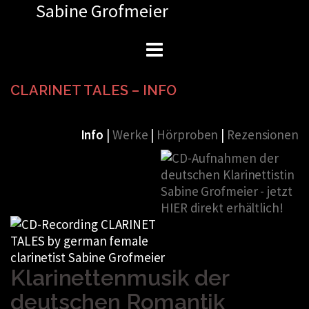
Sabine Grofmeier
Zum
Inhalt
springen
CLARINET TALES – INFO
Info
|
Werke
|
Hörproben
|
Rezensionen
Klarinettenmusik der
deutschen Romantik