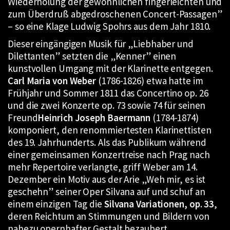
Wiederholung der gewöhnlichen fingerleichten und
zum Überdruß abgedroschenen Concert-Passagen”
– so eine Klage Ludwig Spohrs aus dem Jahr 1810.
Dieser eingängigen Musik für „Liebhaber und
Dilettanten” setzten die „Kenner” einen
kunstvollen Umgang mit der Klarinette entgegen.
Carl Maria von Weber
(1786-1826) etwa hatte im
Frühjahr und Sommer 1811 das Concertino op. 26
und die zwei Konzerte op. 73 sowie 74 für seinen
Freund
Heinrich Joseph Baermann
(1784-1874)
komponiert, den renommiertesten Klarinettisten
des 19. Jahrhunderts. Als das Publikum während
einer gemeinsamen Konzertreise nach Prag nach
mehr Repertoire verlangte, griff Weber am 14.
Dezember ein Motiv aus der Arie „Weh mir, es ist
geschehn” seiner Oper Silvana auf und schuf an
einem einzigen Tag die
Silvana Variationen, op. 33
,
deren Reichtum an Stimmungen und Bildern von
nahezu opernhafter Gestalt bezaubert.