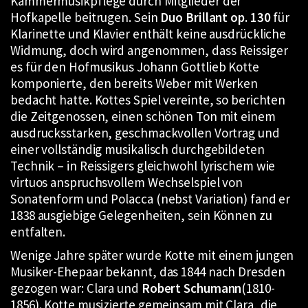
Kammermusikpflege durch Mitglieder der
Hofkapelle beitrugen. Sein
Duo Brillant op. 130
für
Klarinette und Klavier enthält keine ausdrückliche
Widmung, doch wird angenommen, dass Reissiger
es für den Hofmusikus Johann Gottlieb Kotte
komponierte, den bereits Weber mit Werken
bedacht hatte. Kottes Spiel vereinte, so berichten
die Zeitgenossen, einen schönen Ton mit einem
ausdrucksstarken, geschmackvollen Vortrag und
einer vollständig musikalisch durchgebildeten
Technik – in Reissigers gleichwohl lyrischem wie
virtuos anspruchsvollem Wechselspiel von
Sonatenform und Polacca (nebst Variation) fand er
1838 ausgiebige Gelegenheiten, sein Können zu
entfalten.
Wenige Jahre später wurde Kotte mit einem jungen
Musiker-Ehepaar bekannt, das 1844 nach Dresden
gezogen war: Clara und
Robert Schumann
(1810-
1856). Kotte musizierte gemeinsam mit Clara, die