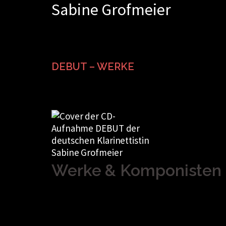
Sabine Grofmeier
Zum
Inhalt
springen
DEBUT – WERKE
Werke & Komponisten