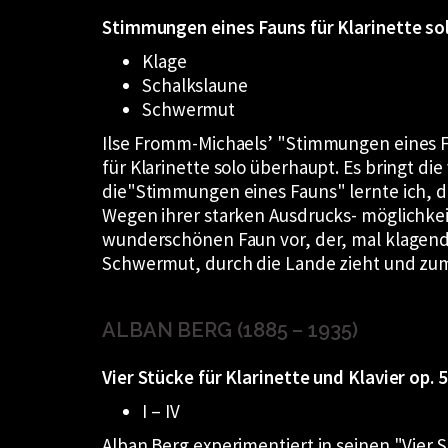
Stimmungen eines Fauns für Klarinette sol
Klage
Schalkslaune
Schwermut
Ilse Fromm-Michaels’
Stimmungen eines 
für Klarinette solo überhaupt. Es bringt 
die
Stimmungen eines Fauns
lernte ich, 
Wegen ihrer starken Ausdrucks- möglichkeite
wunderschönen Faun vor, der, mal klagend,
Schwermut, durch die Lande zieht und zum 
ALBAN BERG (1885 – 1935)
Vier Stücke für Klarinette und Klavier op. 5
I – IV
Alban Berg experimentiert in seinen
Vier 