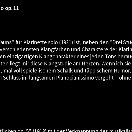
o op. 11
Fauns
für Klarinette solo (1921) ist, neben den
Drei St
die verschiedensten Klangfarben und Charaktere der Klar
den einzigartigen Klangcharakter eines jeden Tons herau
n liegt mir diese Klangstudie am Herzen. Wenn ich sie s
 mal voll spielerischem Schalk und täppischem Humor, d
Schluss im langsamen Pianopianissimo vergeht – ohne v
Stücken op. 5
(1913) mit der Verknappung des musikali