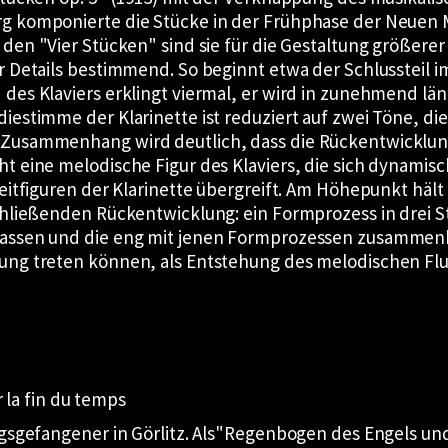
g komponierte die Stücke in der Frühphase der Neuen M
n den
Vier Stücken
sind sie für die Gestaltung größer
r Details bestimmend. So beginnt etwa der Schlussteil im
 des Klaviers erklingt viermal, er wird in zunehmend 
iestimme der Klarinette ist reduziert auf zwei Töne, di
 Zusammenhang wird deutlich, dass die Rückentwicklung
t eine melodische Figur des Klaviers, die sich dynamis
leitfiguren der Klarinette übergreift. Am Höhepunkt hä
chließenden Rückentwicklung: ein Formprozess in drei St
lassen und die eng mit jenen Formprozessen zusammenh
ung treten können, als Entstehung des melodischen Flus
 la fin du temps
gsgefangener in Görlitz. Als
Regenbogen des Engels und