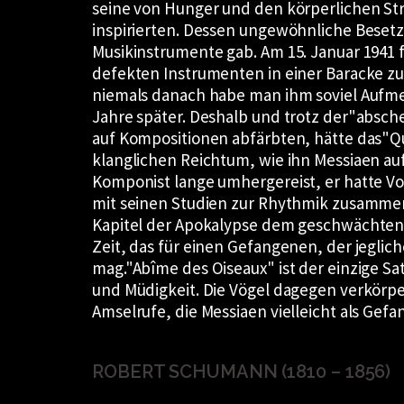
seine von Hunger und den körperlichen Str
inspirierten. Dessen ungewöhnliche Besetzun
Musikinstrumente gab. Am 15. Januar 1941
defekten Instrumenten in einer Baracke zu
niemals danach habe man ihm soviel Aufm
Jahre später. Deshalb und trotz der
absch
auf Kompositionen abfärbten, hätte das
Q
klanglichen Reichtum, wie ihn Messiaen auf
Komponist lange umhergereist, er hatte V
mit seinen Studien zur Rhythmik zusammen.
Kapitel der Apokalypse dem geschwächten
Zeit, das für einen Gefangenen, der jeglic
mag.
Abîme des Oiseaux
ist der einzige Sa
und Müdigkeit. Die Vögel dagegen verkör
Amselrufe, die Messiaen vielleicht als Gefa
ROBERT SCHUMANN (1810 – 1856)