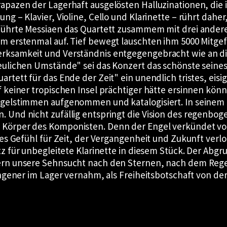
apazen der Lagerhaft ausgelösten Halluzinationen, die
g – Klavier, Violine, Cello und Klarinette – rührt daher
 führte Messiaen das Quartett zusammem mit drei ander
m erstenmal auf. Tief bewegt lauschten ihm 5000 Mitge
erksamkeit und Verständnis entgegengebracht wie an d
eulichen Umstände
sei das Konzert das schönste sein
uartett für das Ende der Zeit
ein unendlich tristes, eis
 keiner tropischen Insel prächtiger hätte ersinnen kön
ogelstimmen aufgenommen und katalogisiert. In seinem
 Und nicht zufällig entspringt die Vision des regenbo
 Körper des Komponisten. Denn der Engel verkündet vo
hes Gefühl für Zeit, der Vergangenheit und Zukunft verl
tz für unbegleitete Klarinette in diesem Stück. Der Abgrun
pern unsere Sehnsucht nach den Sternen, nach dem Reg
ngener im Lager vernahm, als Freiheitsbotschaft von der 