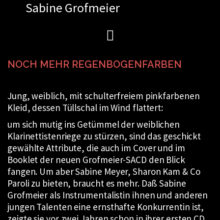
Sabine Grofmeier
Zum
Inhalt
springen
NOCH MEHR REGENBOGENFARBEN
Jung, weiblich, mit schulterfreiem pinkfarbenen
Kleid, dessen Tüllschal im Wind flattert:
um sich mutig ins Getümmel der weiblichen
Klarinettistenriege zu stürzen, sind das geschickt
gewählte Attribute, die auch im Cover und im
Booklet der neuen Grofmeier-SACD den Blick
fangen. Um aber Sabine Meyer, Sharon Kam & Co
Paroli zu bieten, braucht es mehr. Daß Sabine
Grofmeier als Instrumentalistin ihnen und anderen
jungen Talenten eine ernsthafte Konkurrentin ist,
zeigte sie vor zwei Jahren schon in ihrer ersten CD.