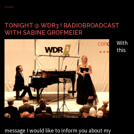
TONIGHT @ WDR3 ! RADIOBROADCAST
WITH SABINE GROFMEIER
With
this
message I would like to inform you about my